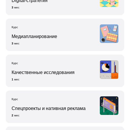
Digital-стратегия
3
мес
Курс
Медиапланирование
3
мес
Курс
Качественные исследования
1
мес
Курс
Спецпроекты и нативная реклама
2
мес