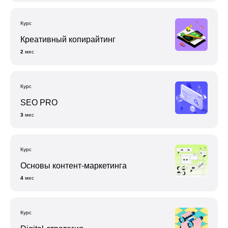
Курс
Креативный копирайтинг
2
мес
Курс
SEO PRO
3
мес
Курс
Основы контент-маркетинга
4
мес
Курс