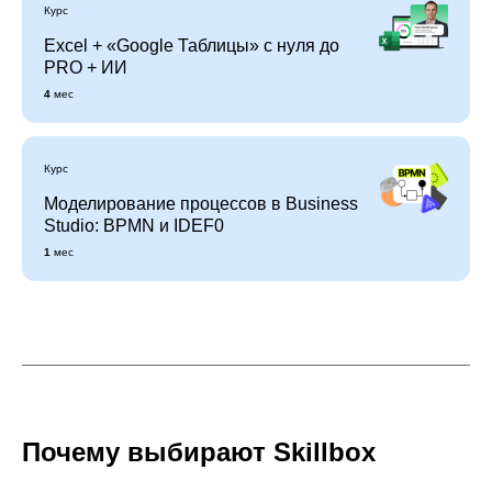
Курс
Excel + «Google Таблицы» с нуля до
PRO + ИИ
4
мес
Курс
Моделирование процессов в Business
Studio: BPMN и IDEF0
1
мес
Почему выбирают Skillboх