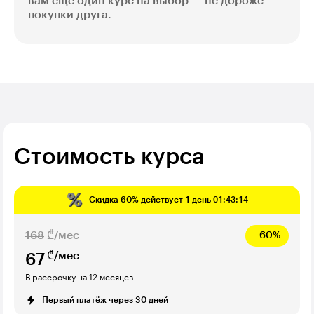
вам ещё один курс на выбор — не дороже
покупки друга.
Стоимость курса
Скидка
60%
действует
1 день 01:43:13
168
₾/мес
−60%
₾/мес
67
В рассрочку на 12 месяцев
Первый платёж через 30 дней