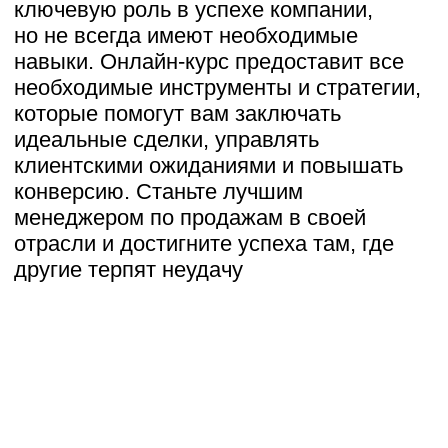
Техника продаж
Работа с клиент
Понимание психологии клиентов —
Где искать потенциа
ключ к успешным продажам. Узнайте,
и как установить кон
как влиять на их решения и создавать
о проверенных метод
долгосрочные отношения.
Узнаете, как удержив
От первого контакта до заключения
после успешной сде
сделки — разберете каждый этап
взаимодействие с кл
и узнаете эффективные методы.
имеющими задолжен
Узнаете, как уверенно отвечать
навык для менеджер
на возражения клиентов
и преодолевать их сомнения.