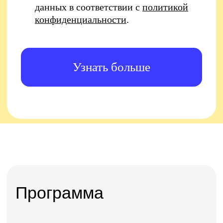
Методы работы с типовыми
возражениями
5. Целевые
клиенты b2b
Количество занятий: 2
Целевой клиент
Алгоритм поиска новых
клиентов
Поиск контактов и выход
на ЛПР
Удержание клиента