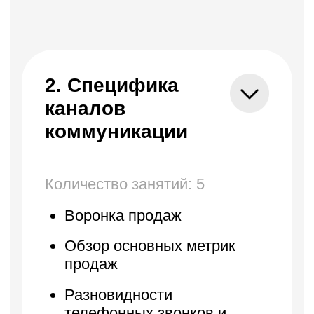
7. Особенности
работы с b2b
клиентами
Количество уроков: 5
Взаимодействие с
заказчиком/ЛПР/лицом
влияющим на принятие
решения
Постпродажное
обслуживание
Циклы сделки
Продажа на большие чеки
Кастомизация продукта под
заказчика