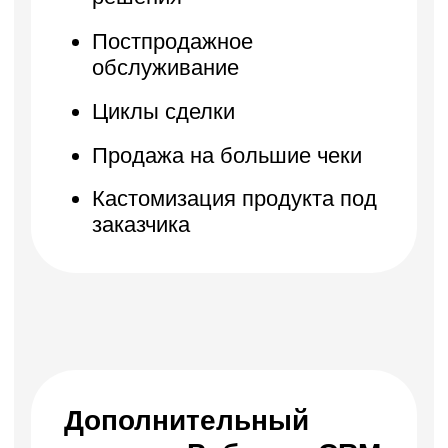
Год английского языка!
Пройдите 3 модуля из первого
курса и получите доступ к урокам
английского языка на год.
Вас ждут:
методика ускоренного
запоминания слов и
грамматики;
персональная программа
обучения, которая поможет
заговорить по‑английски с