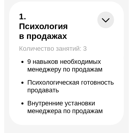
6. Работа
с задолженностями
Количество занятий: 3
Анализ и причины
задолженности
Согласование платежей
Подходы к работе
с задолженностью для
минимизации рисков