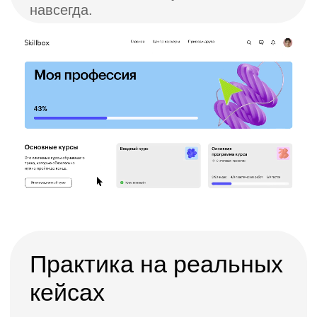
Персональная обратная
связь
Менторы, которые работают
руководителями отделов продаж,
внимательно проверят каждое
практическое задание и оперативно
дадут подробную обратную связь.