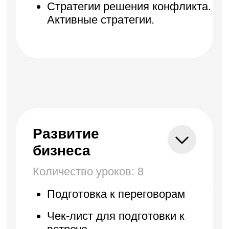
Маркетплейсы
Психология
Другое
ООО «Байскилз», УНП 193454177
220012, Республика Беларусь,
г. Минск, ул. Толбухина, 2, пом.19
Свидетельство о государственной регистрации
№ 193 454 177 от 06.08.2020 выдано Минским
горисполкомом
Бесплатные мини-курсы, гайды
и скидки на обучение с наставником! Всё