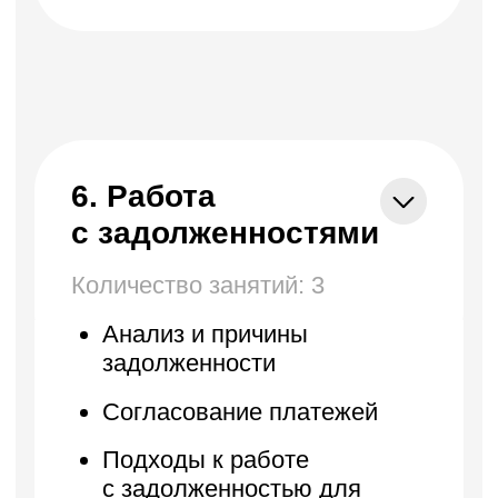
92 ₾/мес
-50%
45
₾/мес
В рассрочку на 18 месяцев
Год английского бесплатно
Получить консультацию
специалиста
+995