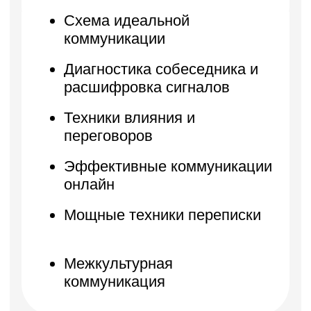
Свидетельство
государственной регистрации № 193 454 177
 06.08.2020 выдано Минским горисполкомом
Бесплатные мини-курсы, гайды и скидки
на обучение
с наставником! Всё это тут —
подписывайся!
Общее образование
7751
Контактный центр
hello@skillbox.by