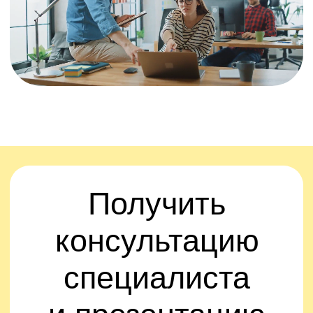
продаж
Разновидности
телефонных звонков и
лайфхаки
Правила продаж
в деловой переписке
Работа в мессенджерах
3. Этапы
продаж
Количество занятий: 5
Этапы продаж
Установление контакта