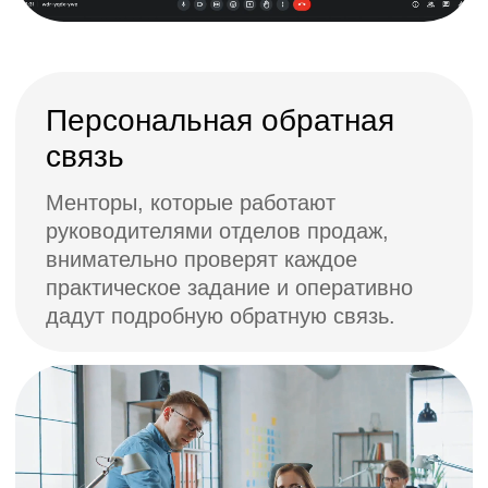
9 навыков необходимых
менеджеру по продажам
Психологическая готовность
продавать
Внутренние установки
менеджера по продажам
2. Специфика
каналов
коммуникации
Количество занятий: 5
Воронка продаж
Обзор основных метрик