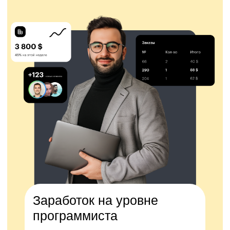
Заработок на уровне
программиста
хороший менеджер
зарабатывает как разработчик
Помощь
с трудоустройством
стажировки
Отработка на практике
выполняете практические работы
и участвуете в имитационных играх