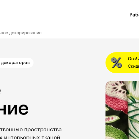
Раб
ьное декорирование
Ого!
и декораторов
Скид
е
ние
твенные пространства
ах интерьерных тканей,