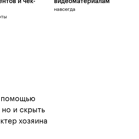
нтов и чек-
видеоматериалам
навсегда
оты
с помощью
 но и скрыть
ктер хозяина