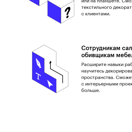
или на планшете. Смо
текстильного декорат
с клиентами.
Сотрудникам сал
обивщикам мебе
Расширите навыки раб
научитесь декориров
пространства. Сможе
с интерьерными прое
больше.