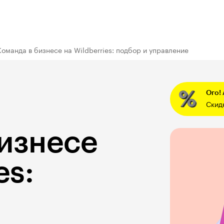
Команда в бизнесе на Wildberries: подбор и управление
Ого!
Скид
изнесе
es: