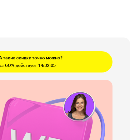
 А такие скидки точно можно?
ка
60%
действует
14:32:04