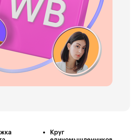
жка
Круг