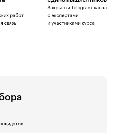
та
единомышленников
Закрытый Telegram-канал
ских работ
с экспертами
я связь
и участниками курса
дбора
кандидатов