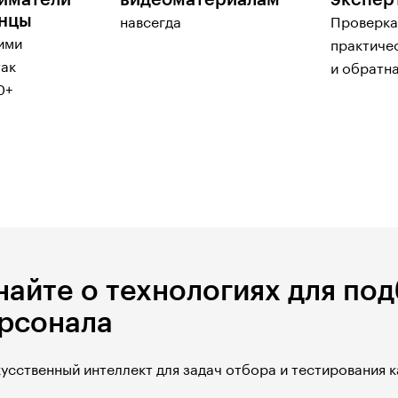
иматели
видеоматериалам
экспер
енцы
навсегда
Проверка
ими
практиче
так
и обратна
0+
найте о технологиях для по
рсонала
усственный интеллект для задач отбора и тестирования 