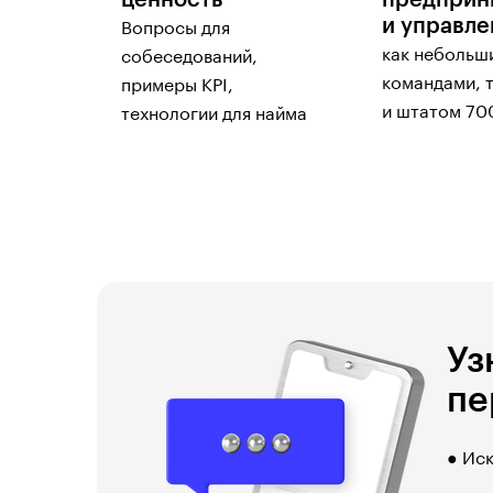
ценность
предприн
и управл
Вопросы для
как небольш
собеседований,
командами, 
примеры KPI,
и штатом 70
технологии для найма
Уз
пе
● Иск