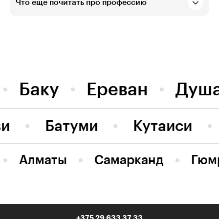
Что ещё почитать про профессию
Баку
Ереван
Душ
ви
Батуми
Кутаиси
Алматы
Самарканд
Гюм
+375 29 633 37 33