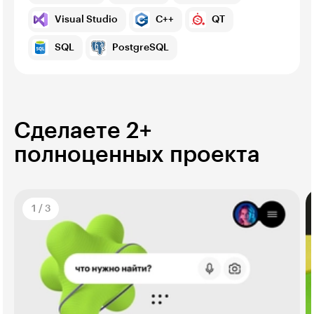
Visual Studio
C++
QT
SQL
PostgreSQL
Сделаете 2+
полноценных проекта
1
/
3