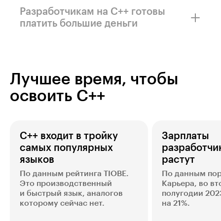
На C++ пишут банковские системы, игровые
движки, инфраструктуру для работы
Разработчикам на C++ готовы
нейросетей, софт автопилотов для
платить большие деньги
автомобилей, операционные системы
и программы для космической и оборонной
Уже на старте сможете зарабатывать суммы,
промышленности.
которые специалисты на других языках
получают через 2−3 года.
Лучшее время, чтобы
освоить C++
C++ входит в тройку
Зарплаты
самых популярных
разработчи
языков
растут
По данным рейтинга TIOBE.
По данным пор
Это производственный
Карьера, во в
и быстрый язык, аналогов
полугодии 202
которому сейчас нет.
на 21%.