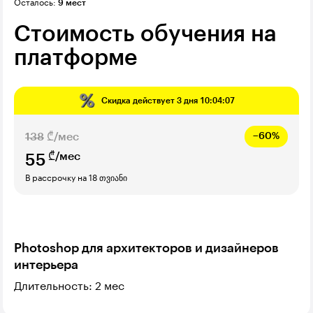
Осталось:
9 мест
Стоимость обучения на
платформе
Скидка действует
3 дня 10:04:06
138
₾/мес
−60%
₾/мес
55
В рассрочку на 18 თვიანი
Photoshop для архитекторов и дизайнеров
интерьера
Длительность: 2 мес