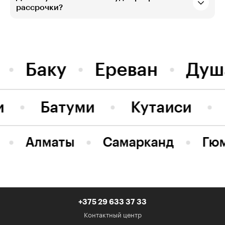
рассрочки?
Баку
Ереван
Душ
и
Батуми
Кутаиси
Алматы
Самарканд
Гю
+375 29 633 37 33
Контактный центр