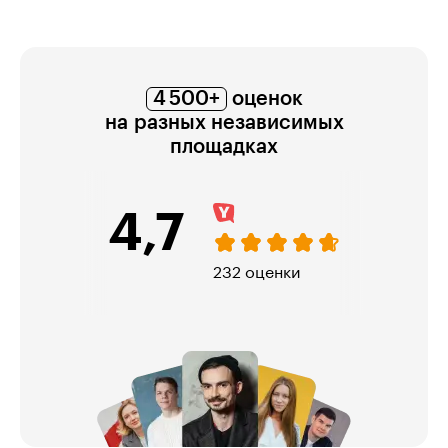
4 500+
оценок
на разных независимых
площадках
,7
4,7
232 оценки
4 967 