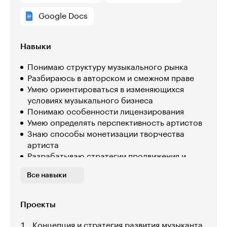
Google Docs
Навыки
Понимаю структуру музыкального рынка
Разбираюсь в авторском и смежном праве
Умею ориентироваться в изменяющихся
условиях музыкального бизнеса
Понимаю особенности лицензирования
Умею определять перспективность артистов
Знаю способы монетизации творчества
артиста
Разрабатываю стратегии продвижения и
дистрибуции творчества артиста
Все навыки
Умею заключать договоры с артистами
Понимаю, как работать со СМИ и лидерами
мнений
Проекты
Знаю, как открыть свой собственный лейбл и
зарабатывать на артистах
Концепция и стратегия развития музыканта