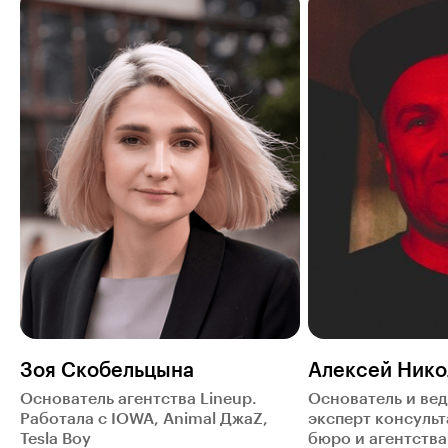
Зоя Скобельцына
Алексей Нико
Основатель агентства Lineup.
Основатель и ве
Работала с IOWA, Animal ДжаZ,
эксперт консуль
Tesla Boy
бюро и агентства