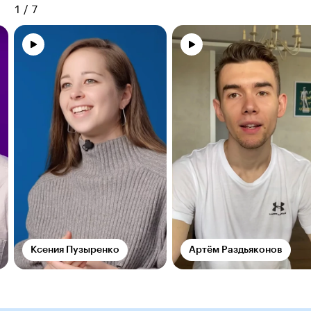
1
/
7
Ксения Пузыренко
Артём Раздьяконов