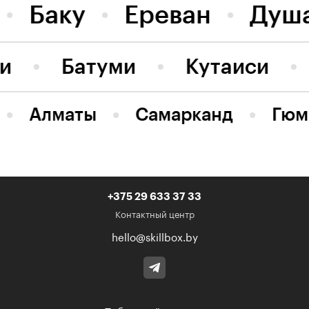
Баку
Ереван
Душ
ви
Батуми
Кутаиси
Алматы
Самарканд
Гюм
+375 29 633 37 33
Контактный центр
hello@skillbox.by