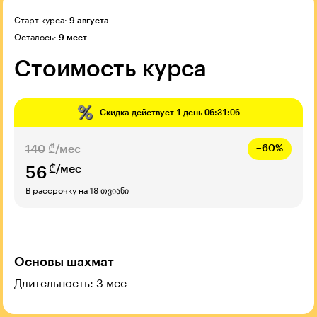
Старт курса:
9 августа
Осталось:
9 мест
Стоимость курса
Скидка действует
1 день 06:31:05
140
₾/мес
−60%
₾/мес
56
В рассрочку на 18 თვიანი
Основы шахмат
Длительность: 3 мес