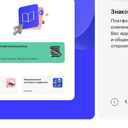
Знако
Платфор
компан
Вас жду
и общен
откроет
1