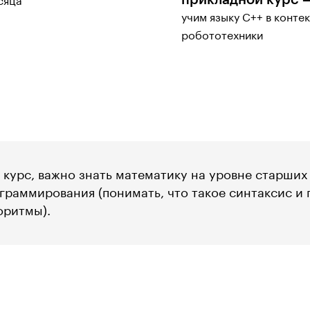
прикладной курс 
сяца
учим языку C++ в конте
робототехники
 курс, важно знать математику на уровне старших
граммирования (понимать, что такое синтаксис и 
оритмы).