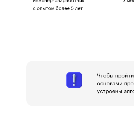
инженер-разработчик
3 ме
с опытом более 5 лет
Чтобы пройти
основами про
устроены алг