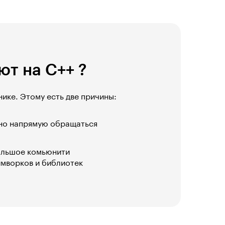
т на С++ ?
ике. Этому есть две причины:
жно напрямую обращаться
большое комьюнити
ймворков и библиотек