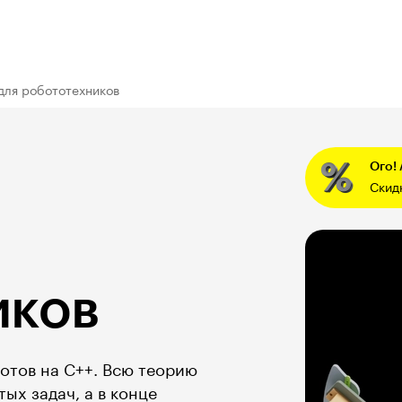
для робототехников
Ого!
Скид
иков
отов на С++. Всю теорию
ых задач, а в конце