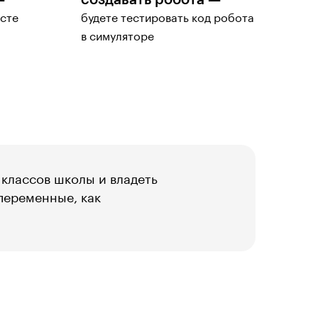
—
создавать робота —
ксте
будете тестировать код робота
в симуляторе
 классов школы и владеть
переменные, как