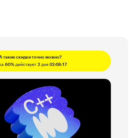
 А такие скидки точно можно?
ка
60%
действует
2
дня
02:08:16