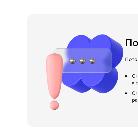
По
Потом
C+
к 
С+
ра