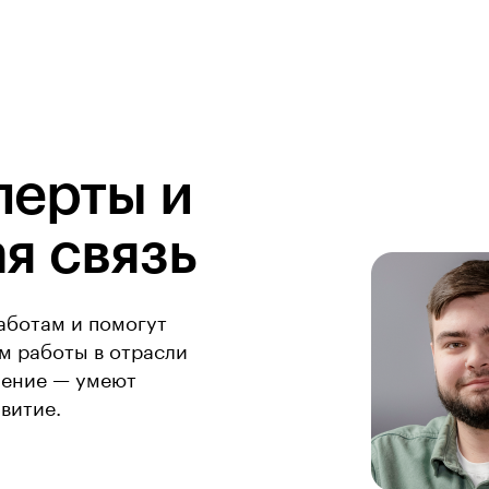
перты и
я связь
аботам и помогут
ом работы в отрасли
чение — умеют
витие.