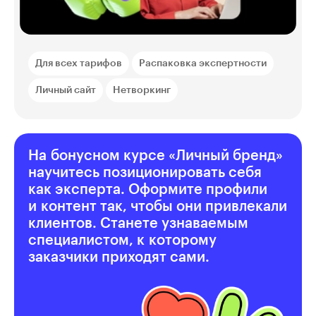
Для всех тарифов
Распаковка экспертности
Личный сайт
Нетворкинг
На бонусном курсе «Личный бренд»
научитесь позиционировать себя
как эксперта. Оформите профили
и контент так, чтобы они привлекали
клиентов. Станете узнаваемым
специалистом, к которому
заказчики приходят сами.