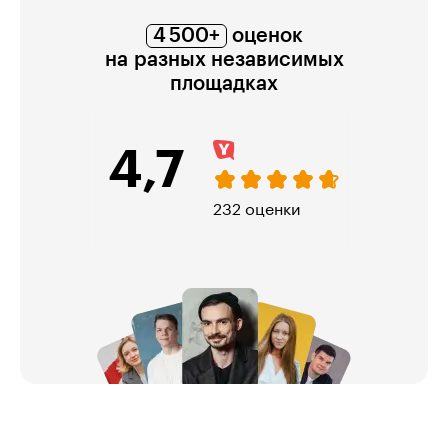
4 500+
оценок
на разных независимых
площадках
7
4,7
232 оценки
4 967 о