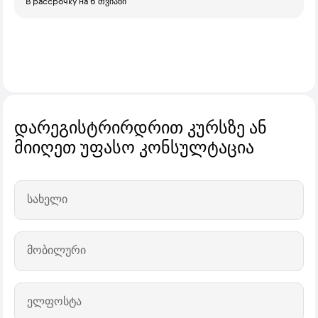
В рассрочку на 6 თვიანი
დარეგისტრირდრით კურსზე ან
მიიღეთ უფასო კონსულტაცია
სახელი
მობილური
ელფოსტა