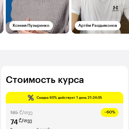
Ксения Пузыренко
Артём Раздьяконов
Стоимость курса
Скидка
60%
действует
1 день 21:24:04
185
₾/თვე
−60%
₾/თვე
74