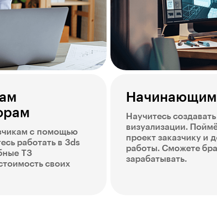
ам
Начинающим 
орам
Научитесь создават
визуализации. Поймё
азчикам с помощью
проект заказчику и 
есь работать в 3ds
работы. Сможете бра
бные ТЗ
зарабатывать.
стоимость своих