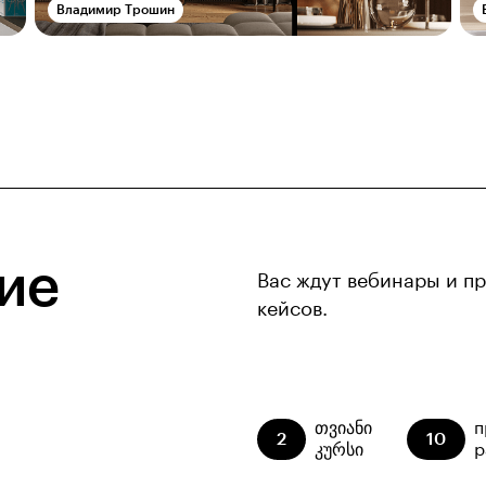
Владимир Трошин
ие
Вас ждут вебинары и п
кейсов.
თვიანი
п
2
10
კურსი
р