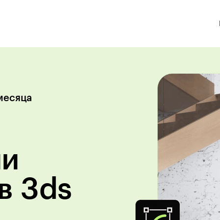
месяца
ии
в 3ds