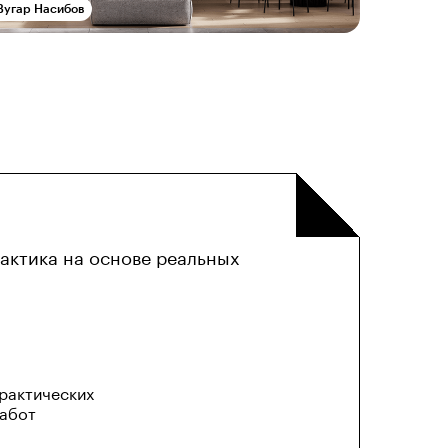
Вугар Насибов
рактика на основе реальных
рактических
абот