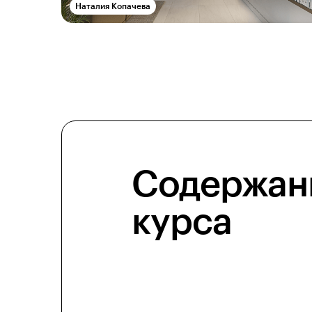
Наталия Копачева
Содержан
курса