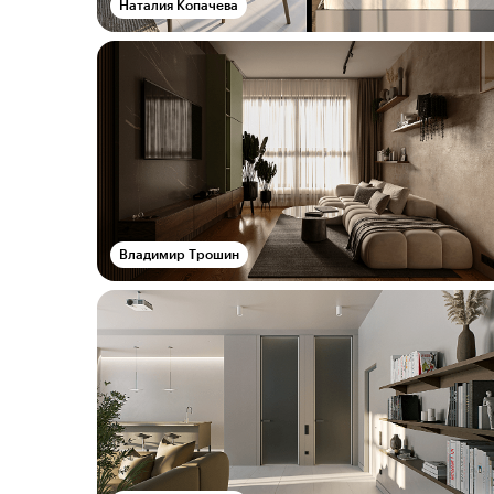
Наталия Копачева
Владимир Трошин