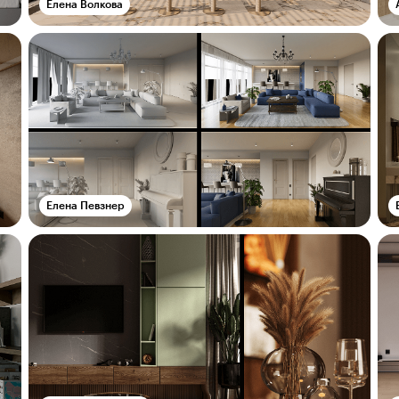
Елена Волкова
Елена Певзнер