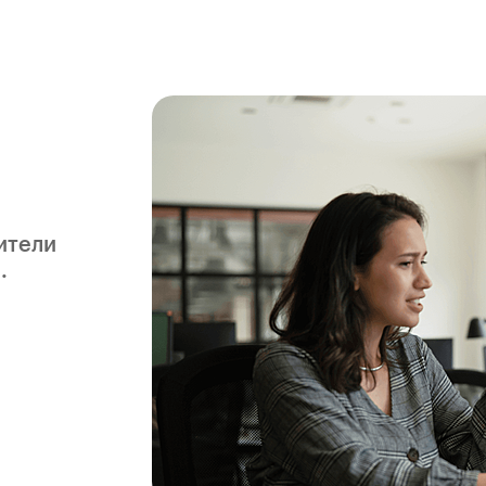
ители
.